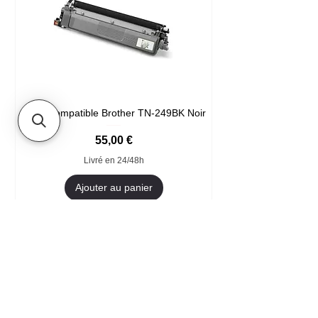
Toner compatible Brother TN-249BK Noir
Prix
55,00 €
Livré en 24/48h
Ajouter au panier
Format XXL
- Accueil