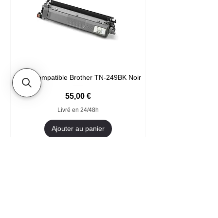
Toner compatible Brother TN-249BK Noir
Prix
55,00 €
Livré en 24/48h
Ajouter au panier
Format XXL
- Accueil