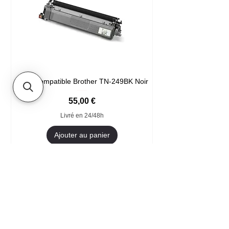
Toner compatible Brother TN-249BK Noir
Prix
55,00 €
Livré en 24/48h
Ajouter au panier
Format XXL
- Accueil