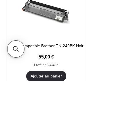
Toner compatible Brother TN-249BK Noir
Prix
55,00 €
Livré en 24/48h
Ajouter au panier
Format XXL
- Accueil