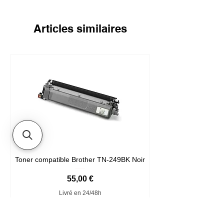
Articles similaires
Toner compatible Brother TN-249BK Noir
Prix
55,00 €
Livré en 24/48h
Ajouter au panier