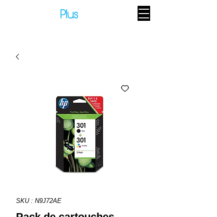
SKU : N9J72AE
Pack de cartouches