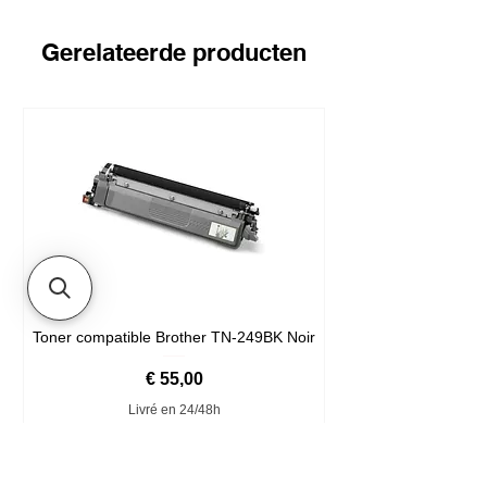
Gerelateerde producten
Toner compatible Brother TN-249BK Noir
Prijs
€ 55,00
Livré en 24/48h
In winkelwagen