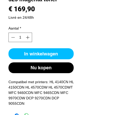
Prijs
€ 169,90
Livré en 24/48h
Aantal
*
In winkelwagen
Nu kopen
Compatibel met printers: HL 4140CN HL 
4150CDN HL 4570CDW HL 4570CDWT 
MFC 9460CDN MFC 9465CDN MFC 
9970CDW DCP 9270CDN DCP 
9055CDN