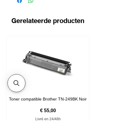
Gerelateerde producten
Toner compatible Brother TN-249BK Noir
Prijs
€ 55,00
Livré en 24/48h
In winkelwagen