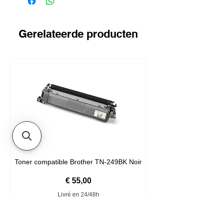
Gerelateerde producten
Toner compatible Brother TN-249BK Noir
Prijs
€ 55,00
Livré en 24/48h
In winkelwagen