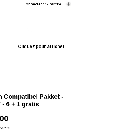
Se connecter / S'inscrire
Levering
binnen
24/48 uur
02 325 83 31
Cliquez pour afficher
 Compatibel Pakket -
- 6 + 1 gratis
Prijs
,00
24/48h