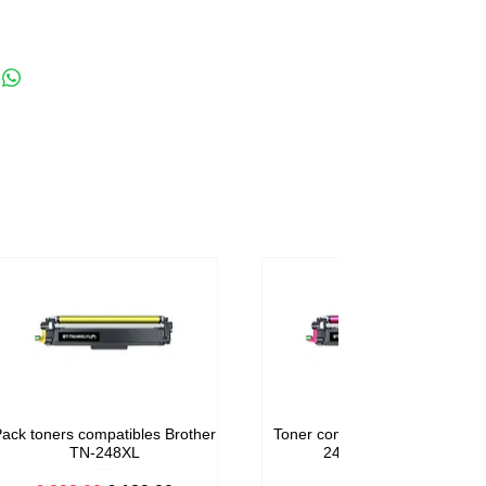
ack toners compatibles Brother
Toner compatible Brother TN-
TN-248XL
248M Magenta