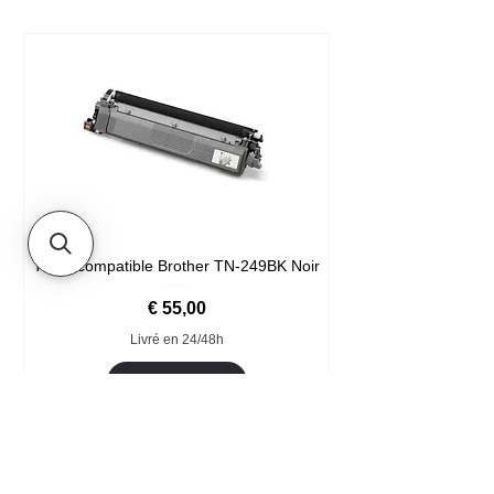
Toner compatible Brother TN-249BK Noir
Prijs
€ 55,00
Livré en 24/48h
In winkelwagen
Format XXL