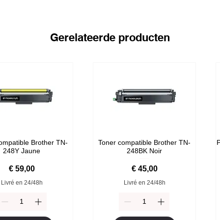
Gerelateerde producten
ompatible Brother TN-
Toner compatible Brother TN-
P
248Y Jaune
248BK Noir
Prijs
Prijs
€ 59,00
€ 45,00
Livré en 24/48h
Livré en 24/48h