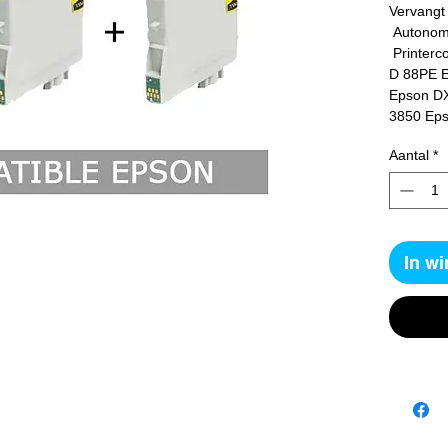
Vervangt
 Autono
 Printercompatibiliteit: Epson D 68PE Epson 
D 88PE E
Epson DX
3850 Ep
Aantal
*
In w