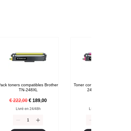
ack toners compatibles Brother
Toner compatible Brother TN-
TN-248XL
248M Magenta
Normale prijs
Verkoopprijs
Prijs
€ 222,00
€ 189,00
€ 59,00
Livré en 24/48h
Livré en 24/48h