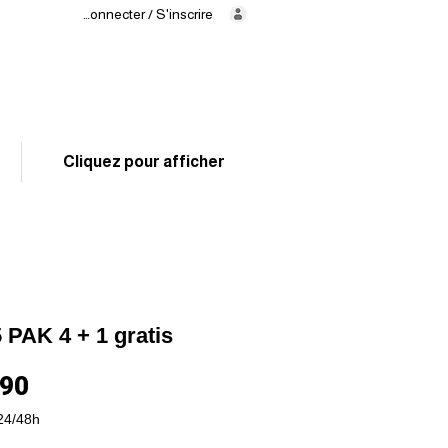
Se connecter / S'inscrire
Levering
binnen
24/48 uur
02 325 83 31
Cliquez pour afficher
 PAK 4 + 1 gratis
Prijs
,90
24/48h