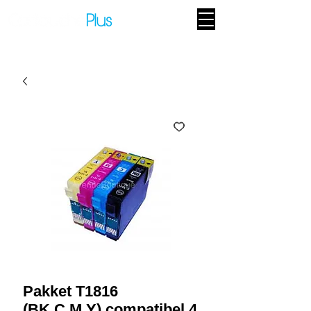
Pakket T1816
(BK,C,M,Y) compatibel 4