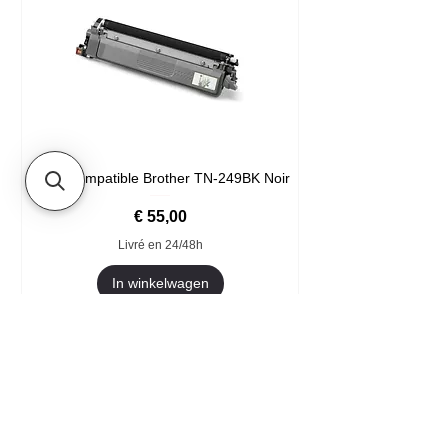
Toner compatible Brother TN-249BK Noir
Prijs
€ 55,00
Livré en 24/48h
In winkelwagen
Format XXL