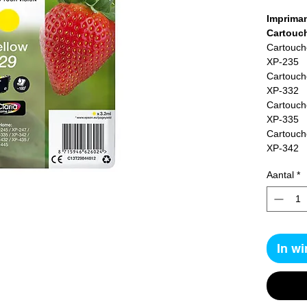
Impriman
Cartouch
Cartouch
XP-235
Cartouch
XP-332
Cartouch
XP-335
Cartouch
XP-342
Cartouch
Aantal
*
XP-432
Cartouch
XP-435
Cartouch
XP-442
In w