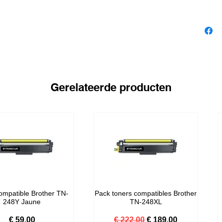
Gerelateerde producten
ompatible Brother TN-
Pack toners compatibles Brother
248Y Jaune
TN-248XL
Prijs
Normale prijs
Verkoopprijs
€ 59,00
€ 222,00
€ 189,00