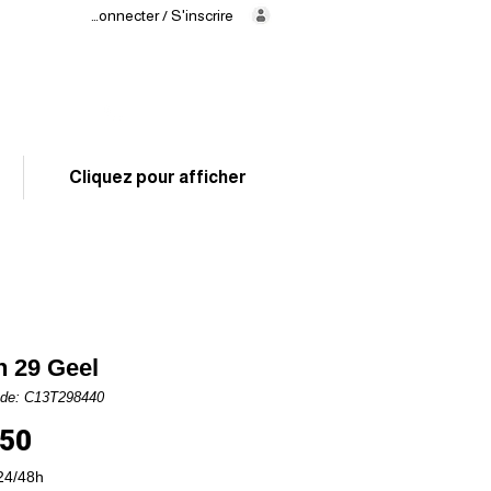
Se connecter / S'inscrire
Levering
binnen
24/48 uur
02 325 83 31
Cliquez pour afficher
 29 Geel
ode: C13T298440
Prijs
,50
24/48h