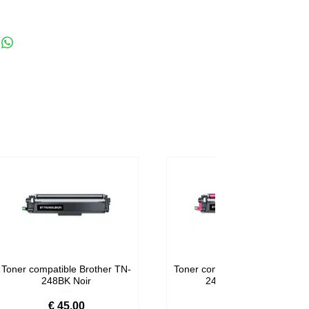
Toner compatible Brother TN-
Toner compatible Brother TN-
248BK Noir
248M Magenta
Prijs
Prijs
€ 45,00
€ 59,00