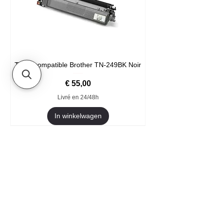
Toner compatible Brother TN-249BK Noir
Prijs
€ 55,00
Livré en 24/48h
In winkelwagen
Format XXL
- Welkom
- Ze vertrouwen ons