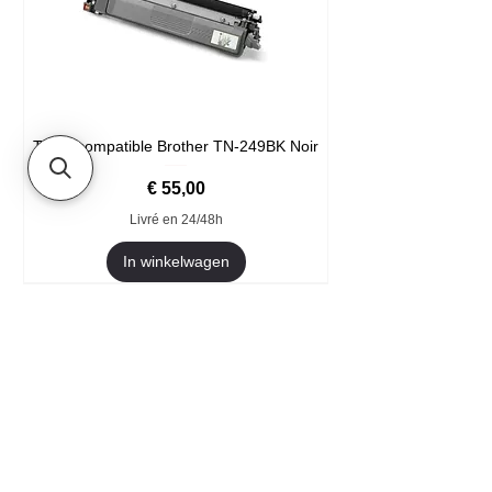
Toner compatible Brother TN-249BK Noir
Prijs
€ 55,00
Livré en 24/48h
In winkelwagen
Format XXL
- Welkom
- Ze vertrouwen ons