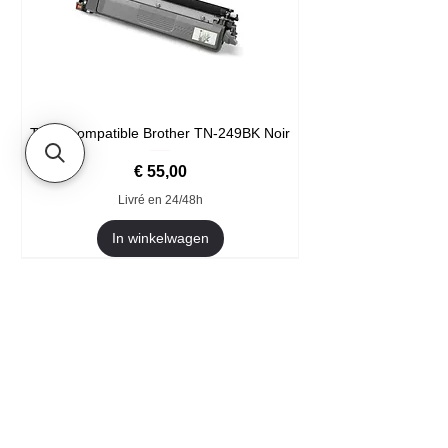
Toner compatible Brother TN-249BK Noir
Prijs
€ 55,00
Livré en 24/48h
In winkelwagen
Format XXL
- Welkom
- Ze vertrouwen ons