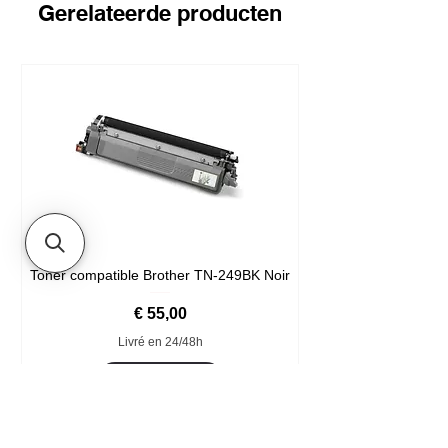
Gerelateerde producten
Toner compatible Brother TN-249BK Noir
Prijs
€ 55,00
Livré en 24/48h
In winkelwagen
Format XXL