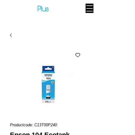
Productcode: C13T00P240
Epson 104 Ecotank