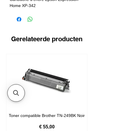
Home XP-342
Cartouche d'encre Epson Expression
Home XP-432
Cartouche d'encre Epson Expression
Home XP-435
Cartouche d'encre Epson Expression
Gerelateerde producten
Home XP-442
Toner compatible Brother TN-249BK Noir
Prijs
€ 55,00