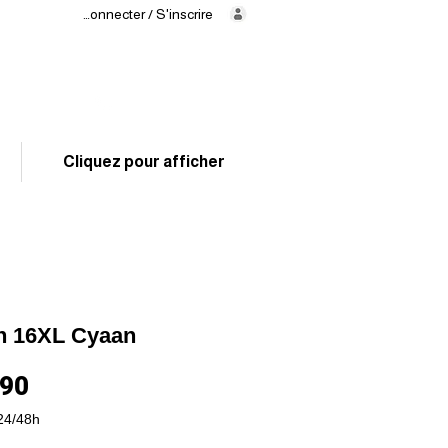
Se connecter / S'inscrire
Levering
binnen
24/48 uur
02 325 83 31
Cliquez pour afficher
n 16XL Cyaan
Prijs
,90
24/48h