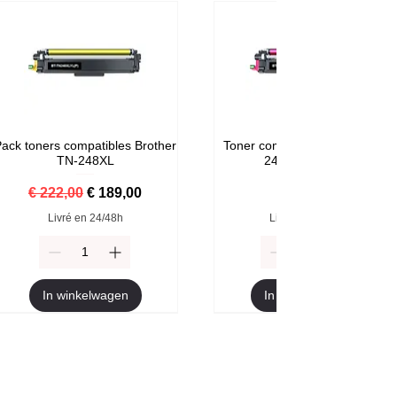
ack toners compatibles Brother
Toner compatible Brother TN-
TN-248XL
248M Magenta
Normale prijs
Verkoopprijs
Prijs
€ 222,00
€ 189,00
€ 59,00
Livré en 24/48h
Livré en 24/48h
In winkelwagen
In winkelwagen
Format XXL