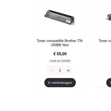
Toner compatible Brother TN-
Toner c
249BK Noir
Prijs
€ 55,00
Livré en 24/48h
In winkelwagen