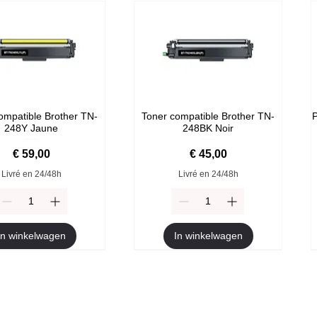
ompatible Brother TN-
Toner compatible Brother TN-
P
248Y Jaune
248BK Noir
Prijs
Prijs
€ 59,00
€ 45,00
Livré en 24/48h
Livré en 24/48h
In winkelwagen
In winkelwagen