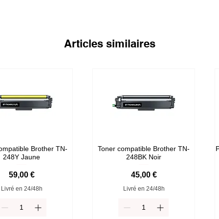
Articles similaires
ompatible Brother TN-
Toner compatible Brother TN-
P
248Y Jaune
248BK Noir
Prix
Prix
59,00 €
45,00 €
Livré en 24/48h
Livré en 24/48h