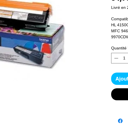
Livré en 
Compatib
HL 4150
MFC 946
9970CDW
Quantité
Ajout