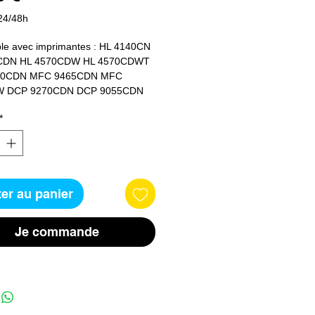
24/48h
le avec imprimantes : HL 4140CN 
CDN HL 4570CDW HL 4570CDWT 
0CDN MFC 9465CDN MFC 
 DCP 9270CDN DCP 9055CDN
*
er au panier
Je commande