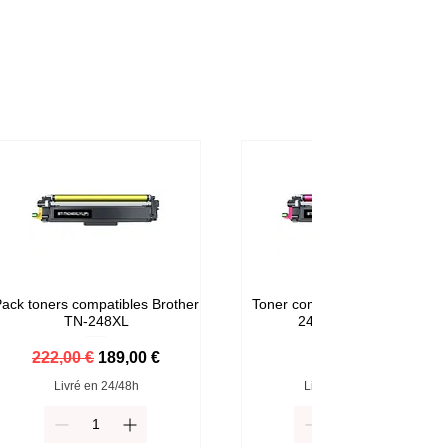
ack toners compatibles Brother
Toner compatible Brother TN-
TN-248XL
248M Magenta
Prix original
Prix promotionnel
Prix
222,00 €
189,00 €
59,00 €
Livré en 24/48h
Livré en 24/48h