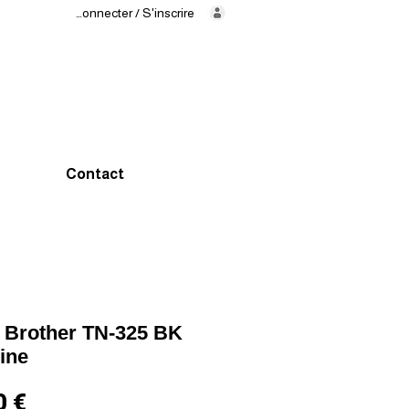
Se connecter / S'inscrire
Livraison
en
24/48h
02 325 83
31
Contact
 Brother TN-325 BK
gine
Prix
0 €