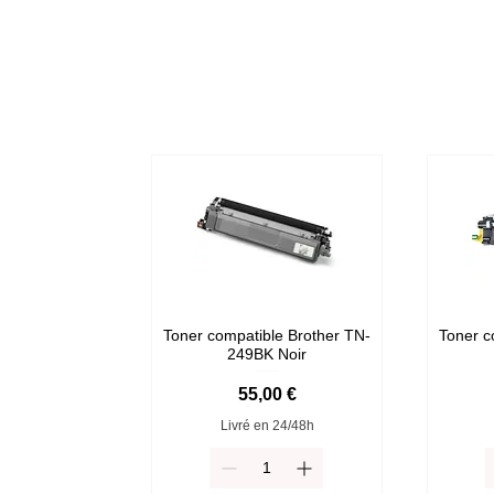
Toner compatible Brother TN-
Toner c
249BK Noir
Prix
55,00 €
Livré en 24/48h