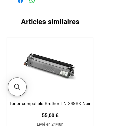
Articles similaires
Toner compatible Brother TN-249BK Noir
Prix
55,00 €
Livré en 24/48h
Ajouter au panier