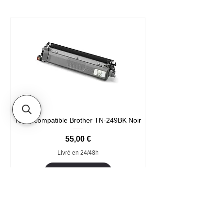
Toner compatible Brother TN-249BK Noir
Prix
55,00 €
Livré en 24/48h
Ajouter au panier
Format XXL