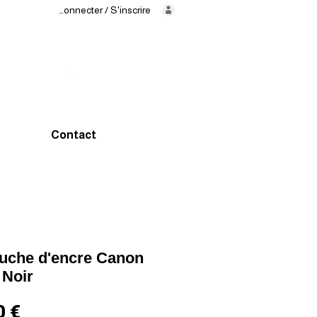
Se connecter / S'inscrire
Livraison
en
24/48h
02 325 83
31
Contact
uche d'encre Canon
Noir
Prix
0 €