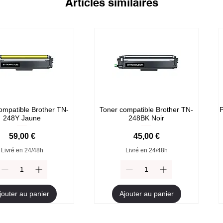
Articles similaires
ompatible Brother TN-
Toner compatible Brother TN-
P
248Y Jaune
248BK Noir
Prix
Prix
59,00 €
45,00 €
Livré en 24/48h
Livré en 24/48h
jouter au panier
Ajouter au panier