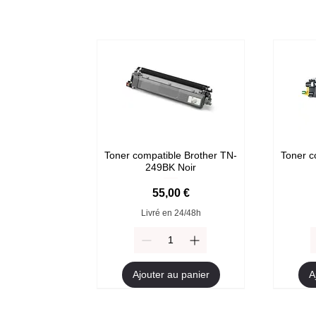
Toner compatible Brother TN-
Toner c
249BK Noir
Prix
55,00 €
Livré en 24/48h
Ajouter au panier
A