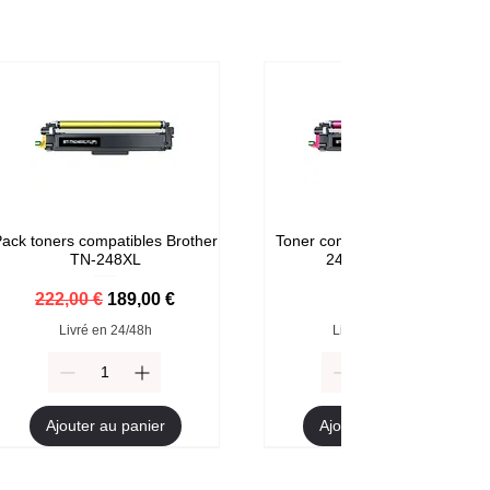
ack toners compatibles Brother
Toner compatible Brother TN-
TN-248XL
248M Magenta
Prix original
Prix promotionnel
Prix
222,00 €
189,00 €
59,00 €
Livré en 24/48h
Livré en 24/48h
Ajouter au panier
Ajouter au panier
Format XXL