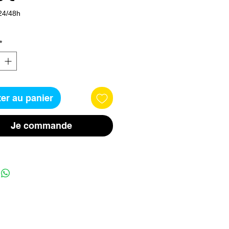
24/48h
*
er au panier
Je commande