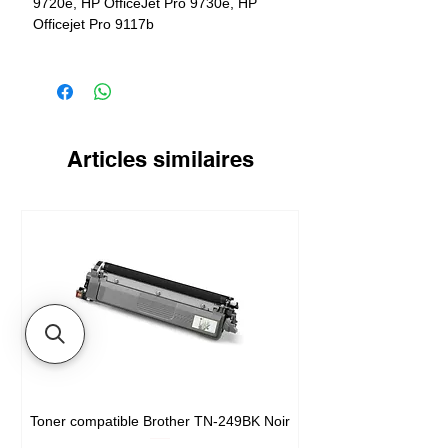
9720e, HP OfficeJet Pro 9730e, HP
Officejet Pro 9117b
Rendement
800 pages
Articles similaires
Toner compatible Brother TN-249BK Noir