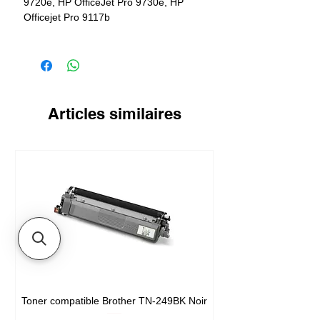
9720e, HP OfficeJet Pro 9730e, HP
Officejet Pro 9117b
Rendement
800 pages
Articles similaires
Toner compatible Brother TN-249BK Noir