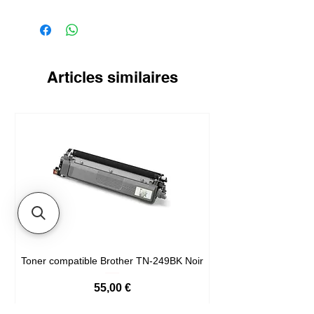
Articles similaires
Toner compatible Brother TN-249BK Noir
Prix
55,00 €
Livré en 24/48h