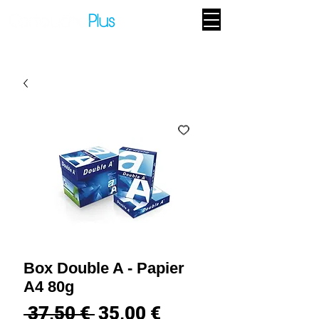
Box Double A - Papier
A4 80g
Prix
Prix
 37,50 € 
35,00 €