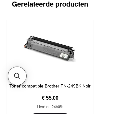
Gerelateerde producten
Toner compatible Brother TN-249BK Noir
Prijs
€ 55,00
Livré en 24/48h
In winkelwagen
Format XXL