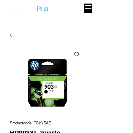
Productcode: T6M15AE
HP903XL zwarte