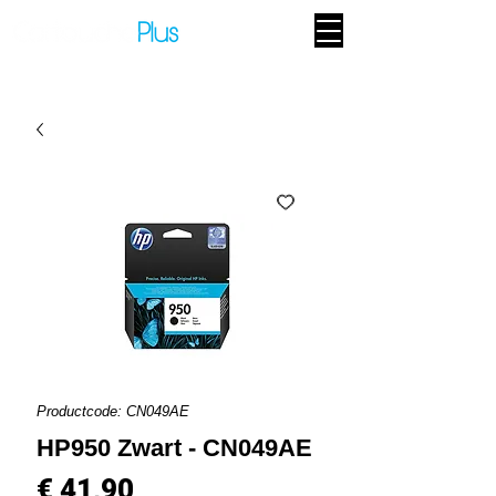
Productcode: CN049AE
HP950 Zwart - CN049AE
Prijs
€ 41,90