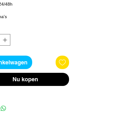
24/48h
na's
inkelwagen
Nu kopen