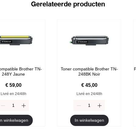
Gerelateerde producten
ompatible Brother TN-
Toner compatible Brother TN-
P
248Y Jaune
248BK Noir
Prijs
Prijs
€ 59,00
€ 45,00
Livré en 24/48h
Livré en 24/48h
In winkelwagen
In winkelwagen