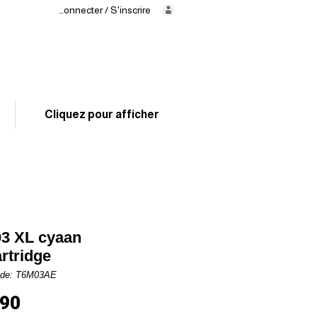
Se connecter / S'inscrire
Levering
binnen
24/48 uur
02 325 83 31
Cliquez pour afficher
3 XL cyaan
artridge
ode: T6M03AE
Prijs
,90