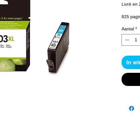
Livré en 
825 pagi
Aantal
*
In w