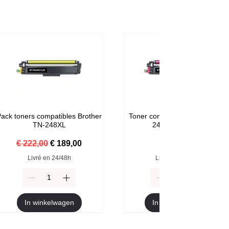
ack toners compatibles Brother
Toner compatible Brother TN-
TN-248XL
248M Magenta
Normale prijs
Verkoopprijs
Prijs
€ 222,00
€ 189,00
€ 59,00
Livré en 24/48h
Livré en 24/48h
In winkelwagen
In winkelwagen
Format XXL