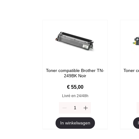
Toner compatible Brother TN-
Toner c
249BK Noir
Prijs
€ 55,00
Livré en 24/48h
In winkelwagen