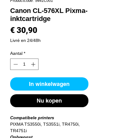
Productcode: 5441C001
Canon CL-576XL Pixma-
inktcartridge
Prijs
€ 30,90
Livré en 24/48h
Aantal
*
In winkelwagen
Nu kopen
Compatibele printers
PIXMA TS3550i, TS3551i, TR4750i,
TR4751i
Opbrengst