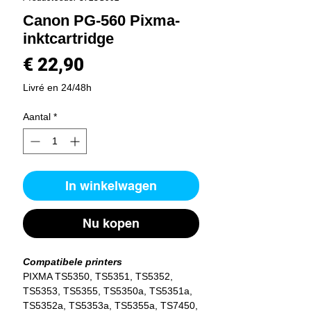
Canon PG-560 Pixma-
inktcartridge
Prijs
€ 22,90
Livré en 24/48h
Aantal
*
In winkelwagen
Nu kopen
Compatibele printers
PIXMA TS5350, TS5351, TS5352,
TS5353, TS5355, TS5350a, TS5351a,
TS5352a, TS5353a, TS5355a, TS7450,