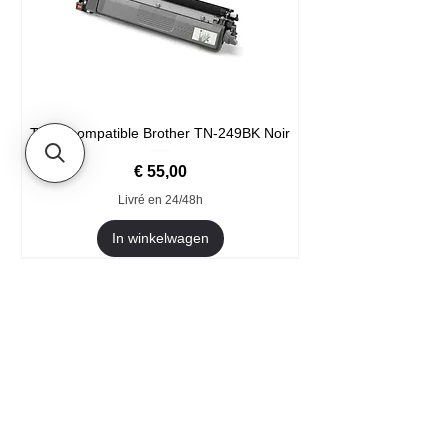
Toner compatible Brother TN-249BK Noir
Prijs
€ 55,00
Livré en 24/48h
In winkelwagen
Format XXL
- Welkom
- Ze vertrouwen ons