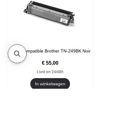
Toner compatible Brother TN-249BK Noir
Prijs
€ 55,00
Livré en 24/48h
In winkelwagen
Format XXL
- Welkom