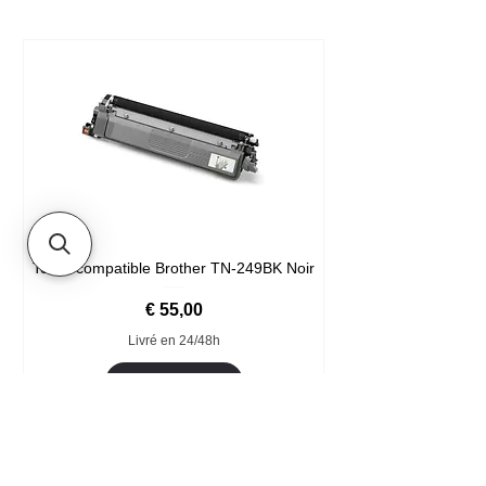
Toner compatible Brother TN-249BK Noir
Prijs
€ 55,00
Livré en 24/48h
In winkelwagen
Format XXL