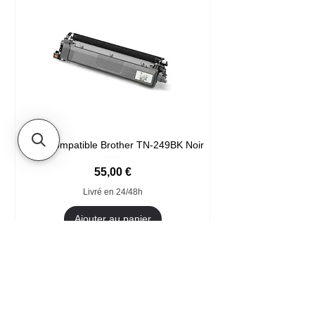
Toner compatible Brother TN-249BK Noir
Prix
55,00 €
Livré en 24/48h
Ajouter au panier
Format XXL