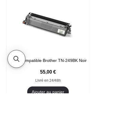
Toner compatible Brother TN-249BK Noir
Prix
55,00 €
Livré en 24/48h
Ajouter au panier
Format XXL