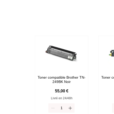
Toner compatible Brother TN-
Toner c
249BK Noir
Prix
55,00 €
Livré en 24/48h