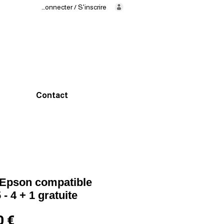
Se connecter / S'inscrire
Livraison
en
24/48h
02 325 83
31
Contact
Epson compatible
- 4 + 1 gratuite
Prix
0 €