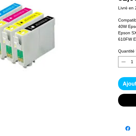
Livré en 
Compatib
40W Eps
Epson S
610FW E
Quantité
Ajout