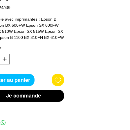
24/48h
le avec imprimantes : Epson B 
on BX 600FW Epson SX 600FW 
X 510W Epson SX 515W Epson SX 
pson B 1100 BX 310FN BX 610FW
*
er au panier
Je commande