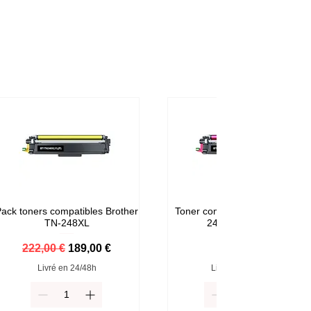
ack toners compatibles Brother
Toner compatible Brother TN-
TN-248XL
248M Magenta
Prix original
Prix promotionnel
Prix
222,00 €
189,00 €
59,00 €
Livré en 24/48h
Livré en 24/48h