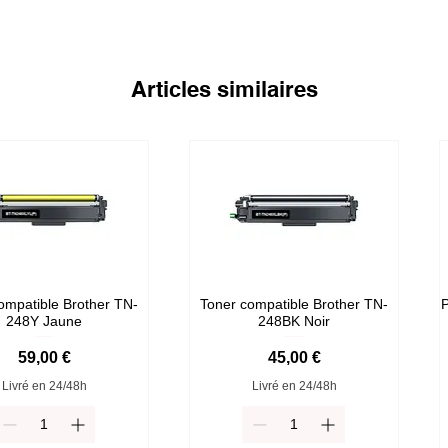
Articles similaires
ompatible Brother TN-
Toner compatible Brother TN-
P
248Y Jaune
248BK Noir
Prix
Prix
59,00 €
45,00 €
Livré en 24/48h
Livré en 24/48h