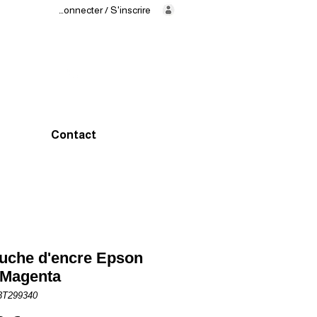
Se connecter / S'inscrire
Livraison
en
24/48h
02 325 83
31
Contact
uche d'encre Epson
 Magenta
3T299340