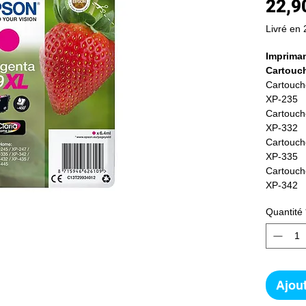
22,9
Livré en 
Impriman
Cartouch
Cartouch
XP-235
Cartouch
XP-332
Cartouch
XP-335
Cartouch
XP-342
Cartouch
Quantité
XP-432
Cartouch
XP-435
Cartouch
XP-442
Ajout