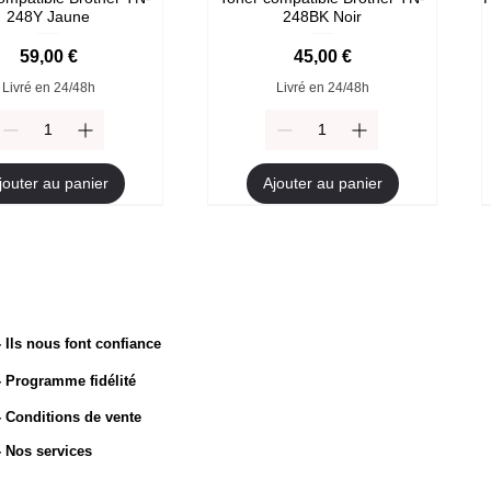
248Y Jaune
248BK Noir
Prix
Prix
59,00 €
45,00 €
Livré en 24/48h
Livré en 24/48h
jouter au panier
Ajouter au panier
- Ils nous font confiance
- Programme fidélité
other TN-2510 Original
ompatible Brother TN-
Toner compatible Brother TN-
Toner Brother TN-2510XL
247Y Jaune
247M Magenta
Original
- Conditions de vente
Prix
54,90 €
rix original
Prix promotionnel
Prix original
Prix
Prix promotionnel
9,90 €
45,00 €
49,90 €
94,90 €
45,00 €
- Nos services
Livré en 24/48h
Livré en 24/48h
Livré en 24/48h
Livré en 24/48h