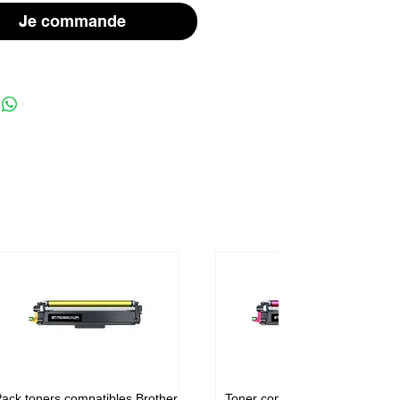
Je commande
ack toners compatibles Brother
Toner compatible Brother TN-