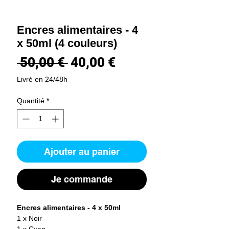
Encres alimentaires - 4
x 50ml (4 couleurs)
Prix
Prix
 50,00 € 
40,00 €
original
promotionnel
Livré en 24/48h
Quantité
*
Ajouter au panier
Je commande
Encres alimentaires - 4 x 50ml
1 x Noir
1 x Cyan