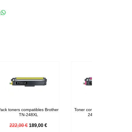
ack toners compatibles Brother
Toner compatible Brother TN-
TN-248XL
248M Magenta
Prix original
Prix promotionnel
Prix
222,00 €
189,00 €
59,00 €