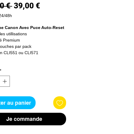
Prix
Prix
0 € 
39,00 €
original
promotionnel
24/48h
he Canon Avec Puce Auto-Reset
es utillisations
té Premium
touches par pack
on CLI551 ou CLI571
*
er au panier
Je commande