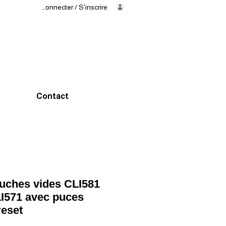
Se connecter / S'inscrire
Livraison
en
24/48h
02 325 83
31
Contact
uches vides CLI581
I571 avec puces
reset