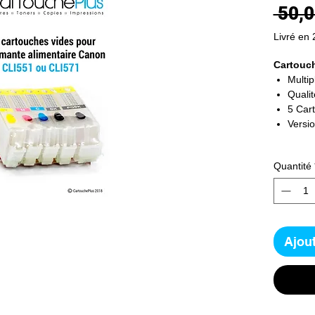
 50,0
Livré en 
Cartouc
Multipl
Quali
5 Car
Versi
Quantité
Ajout