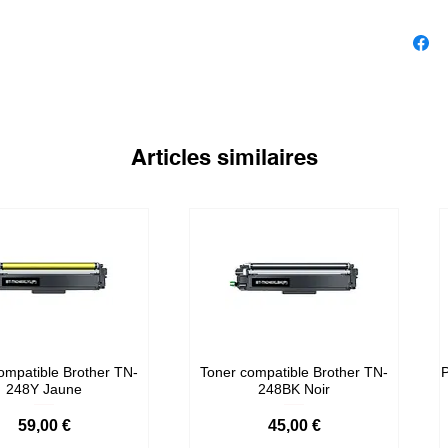
Articles similaires
ompatible Brother TN-
Toner compatible Brother TN-
P
248Y Jaune
248BK Noir
Prix
Prix
59,00 €
45,00 €