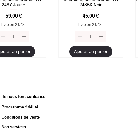
248Y Jaune
248BK Noir
Prix
Prix
59,00 €
45,00 €
Livré en 24/48h
Livré en 24/48h
jouter au panier
Ajouter au panier
- Ils nous font confiance
- Programme fidélité
other TN-2510 Original
ompatible Brother TN-
Toner compatible Brother TN-
Toner Brother TN-2510XL
247Y Jaune
247M Magenta
Original
- Conditions de vente
Prix
54,90 €
rix original
Prix promotionnel
Prix original
Prix
Prix promotionnel
9,90 €
45,00 €
49,90 €
94,90 €
45,00 €
- Nos services
Livré en 24/48h
Livré en 24/48h
Livré en 24/48h
Livré en 24/48h