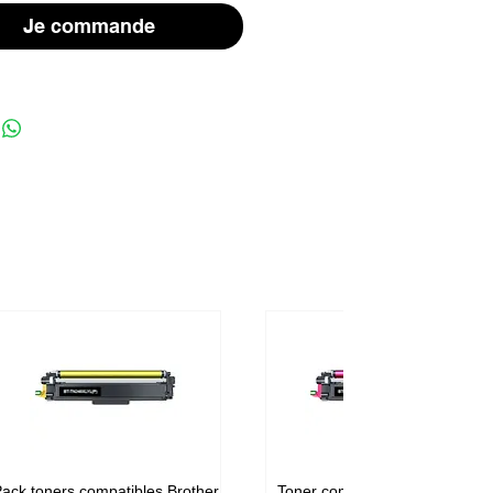
Je commande
ack toners compatibles Brother
Toner compatible Brother TN-