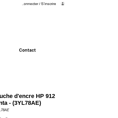
Se connecter / S'inscrire
Livraison
en
24/48h
02 325 83
31
Contact
uche d'encre HP 912
ta - (3YL78AE)
L78AE