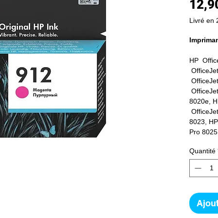
12,9
Livré en 
Imprima
HP Offic
OfficeJe
OfficeJe
OfficeJe
8020e, H
OfficeJe
8023, HP
Pro 8025
Quantité
Ajout