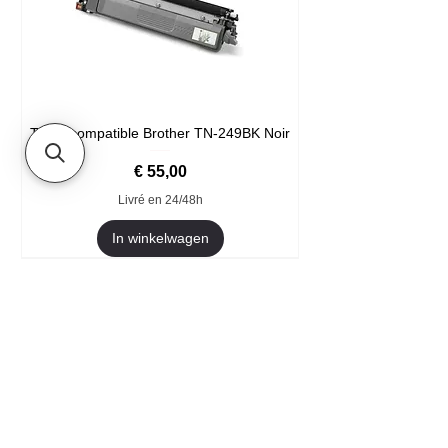
Toner compatible Brother TN-249BK Noir
Prijs
€ 55,00
Livré en 24/48h
In winkelwagen
Format XXL
- Welkom
- Ze vertrouwen ons