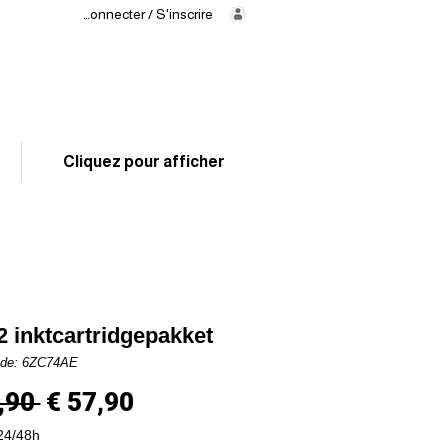
Se connecter / S'inscrire
Levering
binnen
24/48 uur
02 325 83 31
Cliquez pour afficher
 inktcartridgepakket
ode: 6ZC74AE
Normale
Verkoopprijs
,90 
€ 57,90
prijs
24/48h