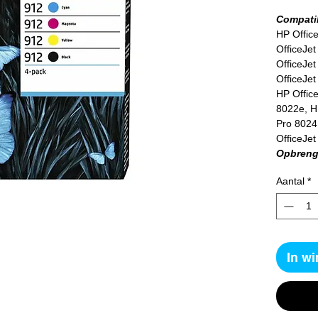
Compatib
HP Offic
OfficeJet
OfficeJet
OfficeJet
HP Office
8022e, HP
Pro 8024
OfficeJe
Opbreng
1 x 300 p
Aantal
*
in kleur
In w