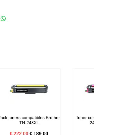
ack toners compatibles Brother
Toner compatible Brother TN-
TN-248XL
248M Magenta
Normale prijs
Verkoopprijs
Prijs
€ 222,00
€ 189,00
€ 59,00