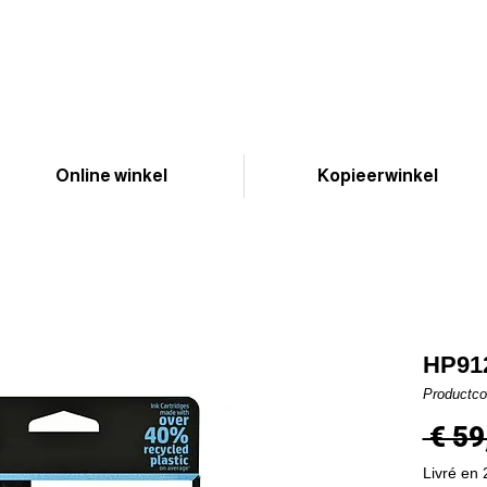
Online winkel
Kopieerwinkel
HP912
Productc
 € 59
Livré en 