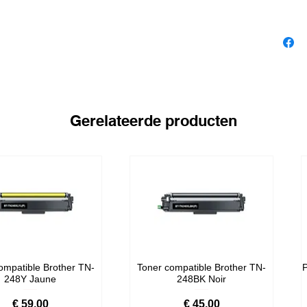
Gerelateerde producten
ompatible Brother TN-
Toner compatible Brother TN-
P
248Y Jaune
248BK Noir
Prijs
Prijs
€ 59,00
€ 45,00