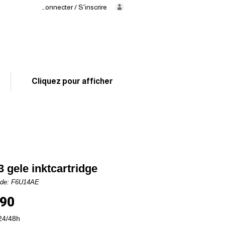
Se connecter / S'inscrire
Levering
binnen
24/48 uur
02 325 83 31
Cliquez pour afficher
 gele inktcartridge
ode: F6U14AE
Prijs
,90
24/48h