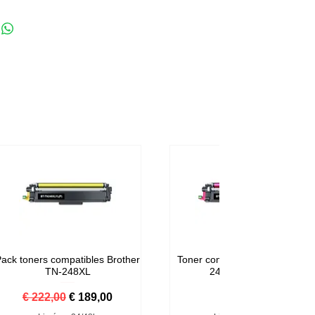
ack toners compatibles Brother
Toner compatible Brother TN-
TN-248XL
248M Magenta
Normale prijs
Verkoopprijs
Prijs
€ 222,00
€ 189,00
€ 59,00