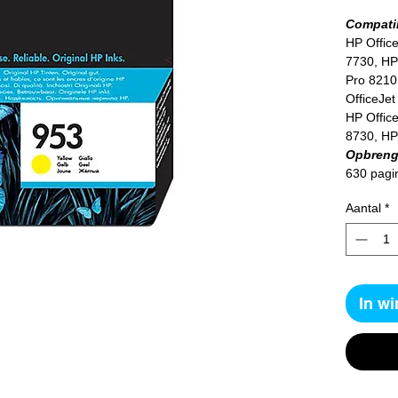
Compatib
HP Office
7730, HP 
Pro 8210
OfficeJet
HP Office
8730, HP
Opbreng
630 pagi
Aantal
*
In w