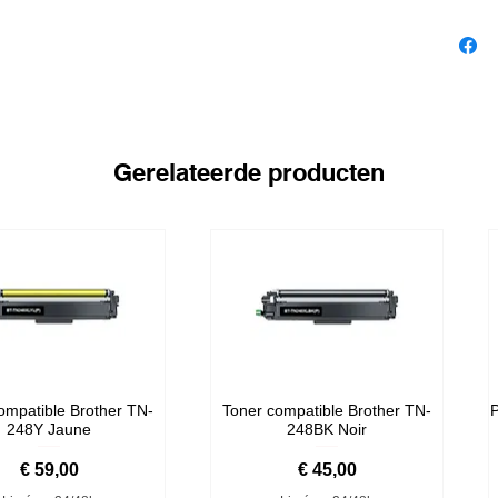
Gerelateerde producten
ompatible Brother TN-
Toner compatible Brother TN-
P
248Y Jaune
248BK Noir
Prijs
Prijs
€ 59,00
€ 45,00