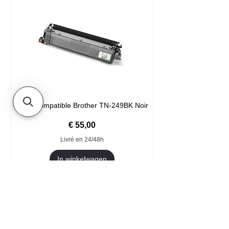
Toner compatible Brother TN-249BK Noir
Prijs
€ 55,00
Livré en 24/48h
In winkelwagen
Format XXL