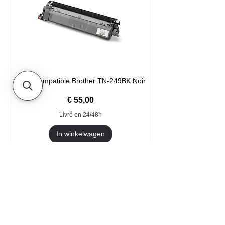
Toner compatible Brother TN-249BK Noir
Prijs
€ 55,00
Livré en 24/48h
In winkelwagen
Format XXL
- Welkom