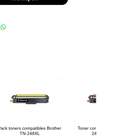
ack toners compatibles Brother
Toner compatible Brother TN-
TN-248XL
248M Magenta