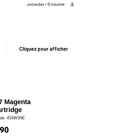
Se connecter / S'inscrire
Levering
binnen
24/48 uur
02 325 83 31
Cliquez pour afficher
7 Magenta
artridge
ode: 4S6W3NE
Prijs
,90