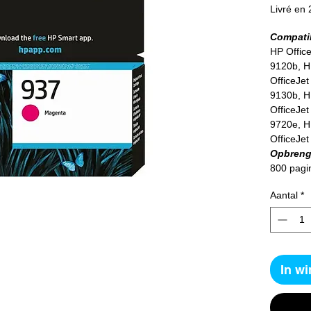
Livré en 
Compatib
HP Office
9120b, H
OfficeJet
9130b, H
OfficeJet
9720e, H
OfficeJet
Opbreng
800 pagi
Aantal
*
In w