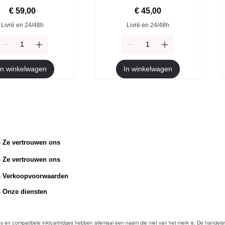
Prijs
Prijs
€ 59,00
€ 45,00
Livré en 24/48h
Livré en 24/48h
In winkelwagen
In winkelwagen
- Ze vertrouwen ons
- Ze vertrouwen ons
e Brother TN-2510 toner
bele Brother TN-247Y
Compatibele Brother TN-247M
Originele Brother TN-2510XL
toner
toner
toner
- Verkoopvoorwaarden
Prijs
€ 54,90
ormale prijs
Verkoopprijs
Normale prijs
Prijs
Verkoopprijs
 49,90
€ 45,00
€ 49,90
€ 94,90
€ 45,00
- Onze diensten
Livré en 24/48h
Livré en 24/48h
Livré en 24/48h
Livré en 24/48h
idges en compatibele inktcartridges hebben allemaal een naam die niet van het merk is. De handel