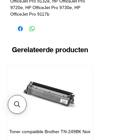
OfficeJet Pro 9132e, HP OfficeJet Pro
9720e, HP OfficeJet Pro 9730e, HP
OfficeJet Pro 9117b
Opbrengst
800 pagina's
Gerelateerde producten
Toner compatible Brother TN-249BK Noir